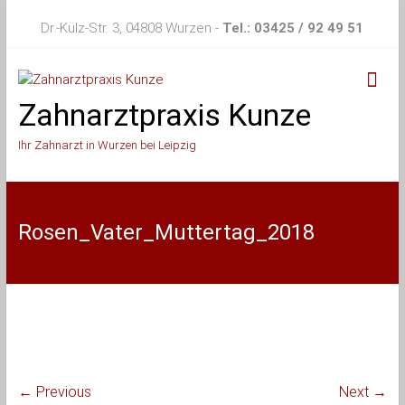
Skip
Dr.-Külz-Str. 3, 04808 Wurzen -
Tel.: 03425 / 92 49 51
to
content
Zahnarztpraxis Kunze
Ihr Zahnarzt in Wurzen bei Leipzig
Rosen_Vater_Muttertag_2018
← Previous
Next →