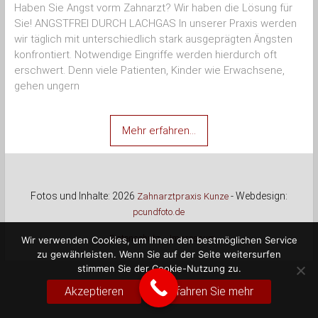
Haben Sie Angst vorm Zahnarzt? Wir haben die Lösung für
Sie! ANGSTFREI DURCH LACHGAS In unserer Praxis werden
wir täglich mit unterschiedlich stark ausgeprägten Ängsten
konfrontiert. Notwendige Eingriffe werden hierdurch oft
erschwert. Denn viele Patienten, Kinder wie Erwachsene,
gehen ungern
Mehr erfahren…
Fotos und Inhalte: 2026
- Webdesign:
Zahnarztpraxis Kunze
pcundfoto.de
Datenschutz
Impressum
Wir verwenden Cookies, um Ihnen den bestmöglichen Service
zu gewährleisten. Wenn Sie auf der Seite weitersurfen
stimmen Sie der Cookie-Nutzung zu.
Akzeptieren
Erfahren Sie mehr